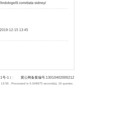
://indotogel9.com/data-sidney/
2019-12-15 13:45
91号-1
)
|
冀公网备案编号:13010402000212
 13:56
, Processed in 0.046875 second(s), 16 queries .