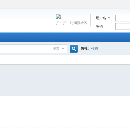
用户名
扫一扫，访问微社区
密码
热搜:
模特
搜索
搜
索